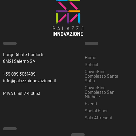
Largo Abate Conforti,
Home
84121 Salerno SA
School
Coworking
+39 089 3061489
Complesso Santa
info@palazzoinnovazione.it
Sofia
Coworking
Complesso San
P.IVA 05652750653
Michele
Eventi
Social Floor
Sala Affreschi