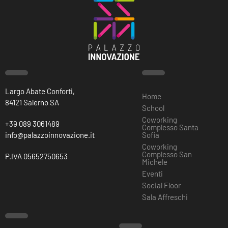
Largo Abate Conforti,
Home
84121 Salerno SA
School
Coworking
+39 089 3061489
Complesso Santa
info@palazzoinnovazione.it
Sofia
Coworking
Complesso San
P.IVA 05652750653
Michele
Eventi
Social Floor
Sala Affreschi