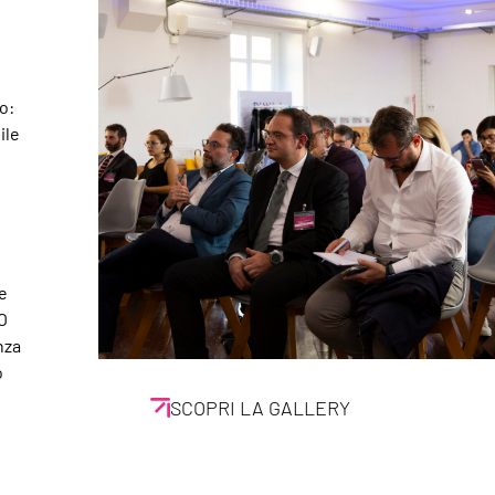
o:
ile
re
O
nza
o
SCOPRI LA GALLERY