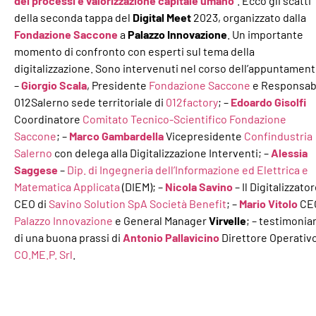
dei processi e valorizzazione capitale umano
”. Ecco gli scatti
della seconda tappa del
Digital Meet
2023, organizzato dalla
Fondazione Saccone
a
Palazzo Innovazione
. Un importante
momento di confronto con esperti sul tema della
digitalizzazione. Sono intervenuti nel corso dell’appuntament
–
Giorgio Scala
, Presidente
Fondazione Saccone
e Responsab
012Salerno sede territoriale di
012factory
; –
Edoardo Gisolfi
Coordinatore
Comitato Tecnico-Scientifico Fondazione
Saccone
; –
Marco Gambardella
Vicepresidente
Confindustria
Salerno
con delega alla Digitalizzazione Interventi; –
Alessia
Saggese
–
Dip. di Ingegneria dell’Informazione ed Elettrica e
Matematica Applicata
(DIEM); –
Nicola Savino
– Il Digitalizzato
CEO di
Savino Solution SpA Società Benefit
; –
Mario Vitolo
CE
Palazzo Innovazione
e General Manager
Virvelle
; – testimonia
di una buona prassi di
Antonio Pallavicino
Direttore Operativ
CO.ME.P. Srl
.