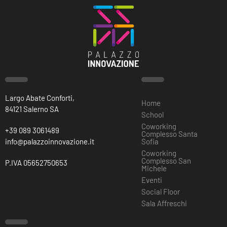
Largo Abate Conforti,
Home
84121 Salerno SA
School
Coworking
+39 089 3061489
Complesso Santa
info@palazzoinnovazione.it
Sofia
Coworking
Complesso San
P.IVA 05652750653
Michele
Eventi
Social Floor
Sala Affreschi