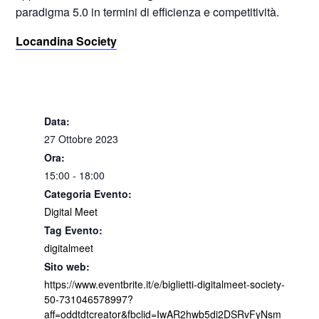
paradigma 5.0 in termini di efficienza e competitività.
Locandina Society
Data:
27 Ottobre 2023
Ora:
15:00 - 18:00
Categoria Evento:
Digital Meet
Tag Evento:
digitalmeet
Sito web:
https://www.eventbrite.it/e/biglietti-digitalmeet-society-
50-731046578997?
aff=oddtdtcreator&fbclid=IwAR2hwb5di2DSRvFyNsm