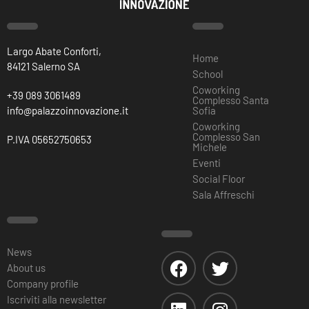
Largo Abate Conforti,
Home
84121 Salerno SA
School
Coworking
+39 089 3061489
Complesso Santa
info@palazzoinnovazione.it
Sofia
Coworking
Complesso San
P.IVA 05652750653
Michele
Eventi
Social Floor
Sala Affreschi
News
About us
Company profile
Iscriviti alla newsletter