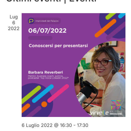
Na
e
viste
Lug
6
Navig
2022
6 Luglio 2022 @ 16:30
-
17:30