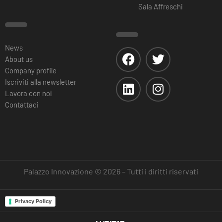
Sala Affreschi
News
About us
Company profile
Iscriviti alla newsletter
Lavora con noi
Contattaci
Palazzo Innovazione © 2026 – Tutti i diritti riservati
Privacy Policy