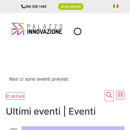
089 306 1489
Area utente
Non ci sono eventi previsti.
Event
Ev
Cerca
In arrivo
Lista
Seleziona
Vi
Ricer
la
Ultimi eventi | Eventi
data.
Na
e
viste
Ott