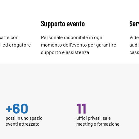
Supporto evento
Ser
 caffè con
Personale disponibile in ogni
Vide
ci ed erogatore
momento dell’evento per garantire
audi
supporto e assistenza
cass
+
60
11
posti in uno spazio
uffici privati, sale
eventi attrezzato
meeting e formazione