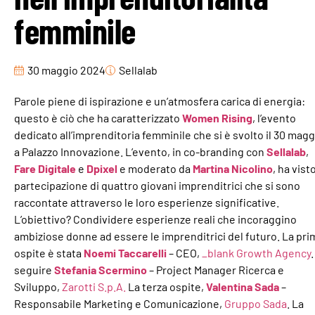
femminile
30 maggio 2024
Sellalab
Parole piene di ispirazione e un’atmosfera carica di energia:
questo è ciò che ha caratterizzato
Women Rising
, l’evento
dedicato all’imprenditoria femminile che si è svolto il 30 magg
a Palazzo Innovazione. L’evento, in co-branding con
Sellalab
,
Fare Digitale
e
Dpixel
e moderato da
Martina Nicolino
, ha visto
partecipazione di quattro giovani imprenditrici che si sono
raccontate attraverso le loro esperienze significative.
L’obiettivo? Condividere esperienze reali che incoraggino
ambiziose donne ad essere le imprenditrici del futuro. La pri
ospite è stata
Noemi Taccarelli
– CEO,
_blank Growth Agency
.
seguire
Stefania Scermino
– Project Manager Ricerca e
Sviluppo,
Zarotti S.p.A.
La terza ospite,
Valentina Sada
–
Responsabile Marketing e Comunicazione,
Gruppo Sada
. La