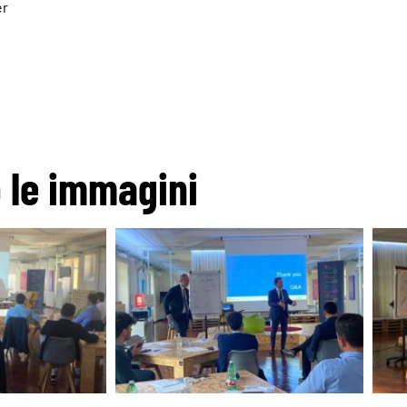
er
o le immagini