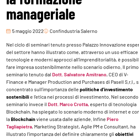
manageriale ​
5 maggio 2022
Confindustria Salerno
Nel ciclo di seminari tenuto presso Palazzo Innovazione esper
del settore hanno illustrato come, attraverso un uso efficace 
tecnologie e moderni approcci all’imprenditorialità, è possibi
fare impresa sostenibilmente nello scenario odierno. Il primo
seminario tenuto dal
Dott. Salvatore Amitrano
, CEO di V-
Finance e Manager Production and Purchases di Pasell S.r.l., s
concentrato sull’importanza delle
politiche d’investimento
sostenibili
e l’etica nei processi di investimento. Nel secondo
seminario invece il
Dott. Marco Crotta,
esperto di tecnologia
Blockchain, ha spiegato lo scenario moderno di internet e c
la
Blockchain
viene usata dalle aziende. Infine
Piero
Tagliapietra
, Marketing Strategist, Agile PM e Consultant, ha
illustrato l’importanza del definire chiaramente gli
obiettivi