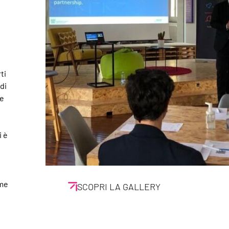
ti
di
le
i è
ome
SCOPRI LA GALLERY