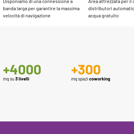
Disponiamo di una connessione a
Area attrezzata per il
banda larga per garantire la massima
distributori automati
velocità di navigazione
acqua gratuito
+
4000
+
300
mq su
3 livelli
mq spazi
coworking