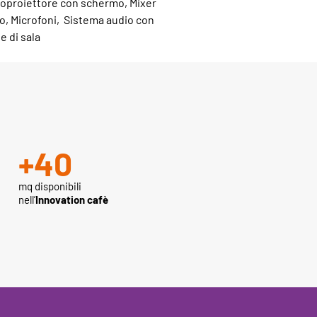
oproiettore con schermo, Mixer
o, Microfoni, Sistema audio con
e di sala
+
40
mq disponibili
nell’
Innovation cafè