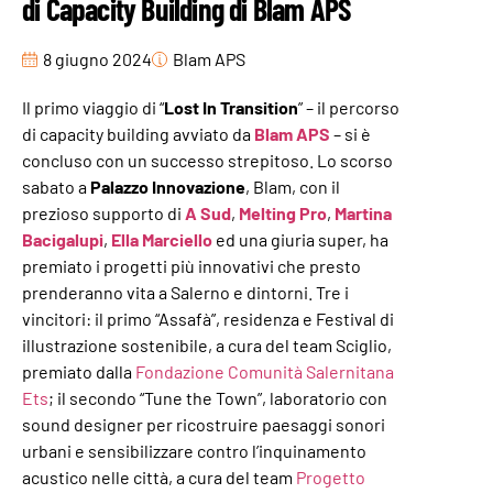
di Capacity Building di Blam APS ​
8 giugno 2024
Blam APS
Il primo viaggio di “
Lost In Transition
” – il percorso
di capacity building avviato da
Blam APS
– si è
concluso con un successo strepitoso. Lo scorso
sabato a
Palazzo Innovazione
, Blam, con il
prezioso supporto di
A Sud
,
Melting Pro
,
Martina
Bacigalupi
,
Ella Marciello
ed una giuria super, ha
premiato i progetti più innovativi che presto
prenderanno vita a Salerno e dintorni. Tre i
vincitori: il primo “Assafà”, residenza e Festival di
illustrazione sostenibile, a cura del team Sciglio,
premiato dalla
Fondazione Comunità Salernitana
Ets
; il secondo “Tune the Town”, laboratorio con
sound designer per ricostruire paesaggi sonori
urbani e sensibilizzare contro l’inquinamento
acustico nelle città, a cura del team
Progetto