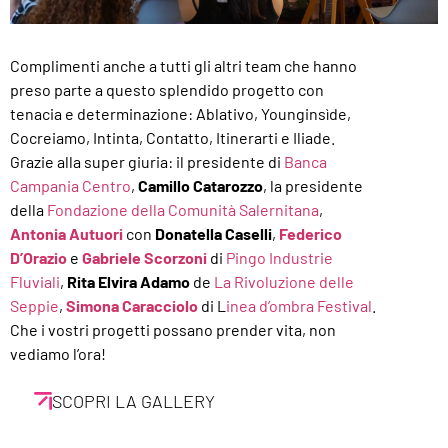
Complimenti anche a tutti gli altri team che hanno
preso parte a questo splendido progetto con
tenacia e determinazione: Ablativo, Younginsìde,
Cocreiamo, Intinta, Contatto, Itinerarti e Iliade.
Grazie alla super giuria: il presidente di
Banca
Campania Centro
,
Camillo Catarozzo
, la presidente
della
Fondazione della Comunità Salernitana
,
Antonia Autuori
con
Donatella Caselli
,
Federico
D’Orazio
e
Gabriele Scorzoni
di
Pingo Industrie
Fluviali
,
Rita Elvira Adamo
de
La Rivoluzione delle
Seppie
,
Simona Caracciolo
di L
inea d’ombra Festival
.
Che i vostri progetti possano prender vita, non
vediamo l’ora!
SCOPRI LA GALLERY