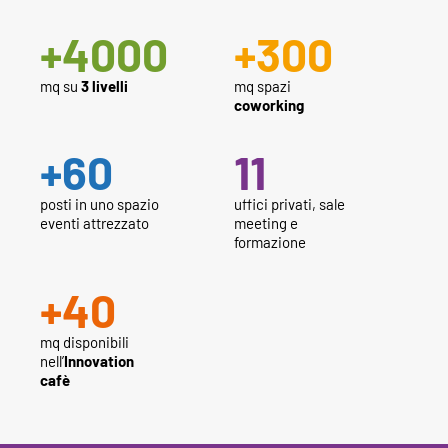
+
4000
+
300
mq su
3 livelli
mq spazi
coworking
+
60
11
posti in uno spazio
uffici privati, sale
eventi attrezzato
meeting e
formazione
+
40
mq disponibili
nell’
Innovation
cafè