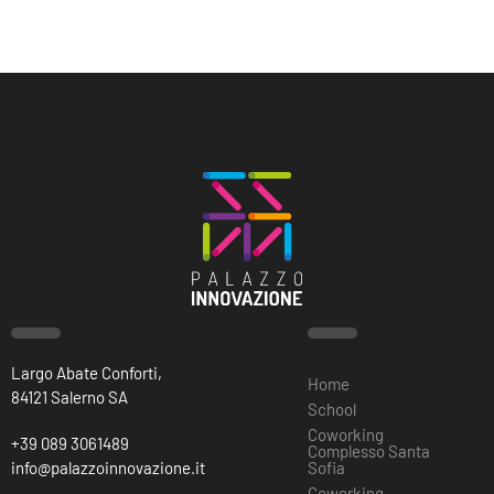
Largo Abate Conforti,
Home
84121 Salerno SA
School
Coworking
+39 089 3061489
Complesso Santa
info@palazzoinnovazione.it
Sofia
Coworking