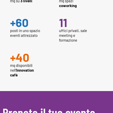
mq su
3 livelli
mq spazi
coworking
+
60
11
posti in uno spazio
uffici privati, sale
eventi attrezzato
meeting e
formazione
+
40
mq disponibili
nell’
Innovation
cafè
Prenota il tuo evento