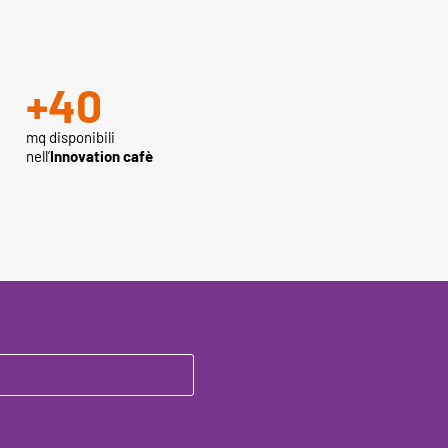
+
40
mq disponibili
nell’
Innovation cafè