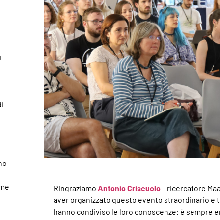
i
di
rno
ime
Ringraziamo
Antonio Criscuolo
– ricercatore Maa
aver organizzato questo evento straordinario e tu
hanno condiviso le loro conoscenze: è sempre e