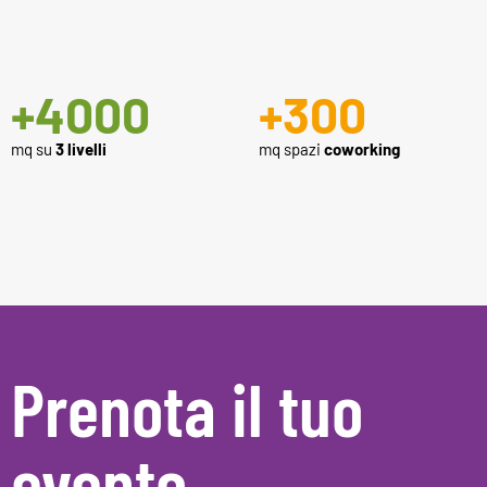
+
4000
+
300
mq su
3 livelli
mq spazi
coworking
Prenota il tuo
evento