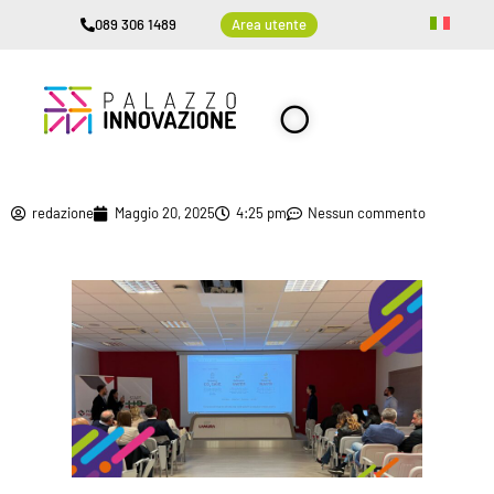
089 306 1489
Area utente
redazione
Maggio 20, 2025
4:25 pm
Nessun commento