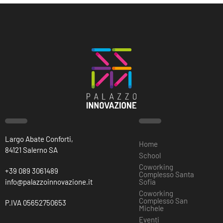
Largo Abate Conforti,
Home
84121 Salerno SA
School
Coworking
+39 089 3061489
Complesso Santa
info@palazzoinnovazione.it
Sofia
Coworking
Complesso San
P.IVA 05652750653
Michele
Eventi