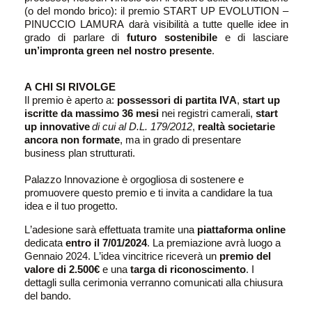
(o del mondo
brico
): il premio START UP EVOLUTION –
PINUCCIO LAMURA darà visibilità a tutte quelle idee in
grado di parlare di
futuro sostenibile
e di lasciare
un’impronta green nel nostro presente
.
A CHI SI RIVOLGE
Il premio è aperto a:
p
ossessori di partita IVA
,
start up
iscritte da massimo 36 mesi
nei registri camerali
,
start
up innovative
di cui al D.L. 179/2012
,
realtà societarie
ancora non formate
, ma in grado di presentare
business plan strutturati
.
Palazzo Innovazione è orgogliosa di sostenere e
promuovere questo premio e ti invit
a
a
candidare
la tua
idea
e il tuo progetto
.
L’adesione
sarà
effettuata
tramite una
piattaforma online
dedicata
entro il 7/01/2024
.
La premiazione avrà luogo a
Gennaio
2024
.
L’idea vincitrice riceverà un
premio del
valore di 2.500€
e una
targa di riconoscimento
.
I
dettagli sulla cerimonia verranno comunicati alla chiusura
del bando.