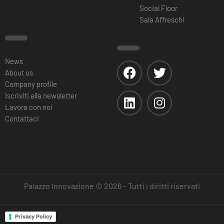
Social Floor
Sala Affreschi
News
About us
Company profile
Iscriviti alla newsletter
Lavora con noi
Contattaci
Palazzo Innovazione © 2026 – Tutti i diritti riservati
Privacy Policy