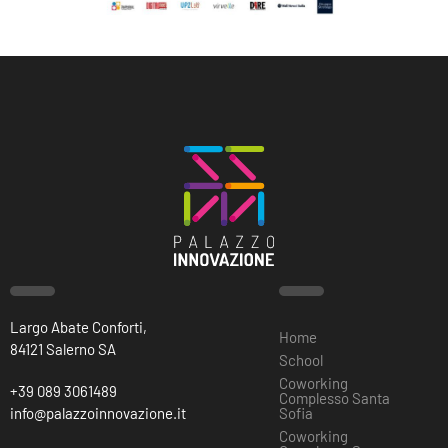
Largo Abate Conforti,
Home
84121 Salerno SA
School
Coworking
+39 089 3061489
Complesso Santa
info@palazzoinnovazione.it
Sofia
Coworking