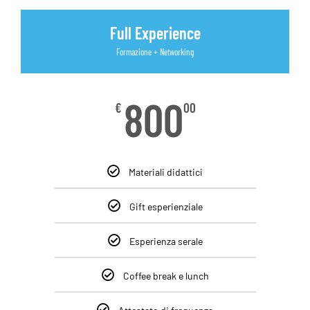
Full Experience
Formazione + Networking
800
€
00
Materiali didattici
Gift esperienziale
Esperienza serale
Coffee break e lunch